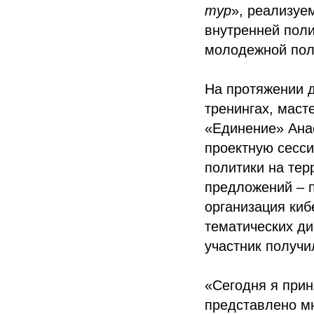
тур
», реализуе
внутренней пол
молодежной поли
На протяжении д
тренингах, маст
«Единение» Ана
проектную сесси
политики на тер
предложений – п
организация ки
тематических ди
участник получ
«Сегодня я при
представлено м