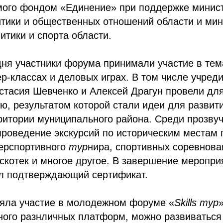
мого фондом «Единение» при поддержке минис
итики и общественных отношений области и мин
тики и спорта области.
ня участники форума принимали участие в тем
ер-классах и деловых играх. В том числе учред
стасия Шевченко и Алексей Драгун провели дл
ю, результатом которой стали идеи для разви
ритории муниципального района. Среди прозву
роведение экскурсий по историческим местам 
берспортивного
тур
нира, спортивных соревнова
скотек и многое другое. В завершение меропр
ил подтверждающий сертификат.
няла участие в молодежном форуме «
Skills
тур
ного разнличных платформ, можно развиваться