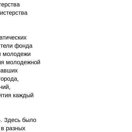
терства
истерства
атических
ители фонда
я молодежи
тия молодежной
чавших
города,
ний,
иятия каждый
». Здесь было
 в разных