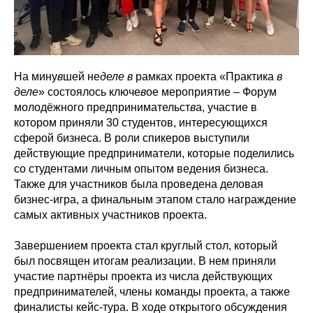
На мину
в
шей не
деле
в
рамках проекта «Практика
в
деле
» состоялось ключе
в
ое мероприятие – Форум
молодёжного предпринимательст
в
а, участие в
котором приняли 30 студентов, интересующихся
сферой бизнеса. В роли спикеров выступили
действующие предприниматели, которые поделились
со студентами личным опытом ведения бизнеса.
Также для участников была проведена деловая
бизнес-игра, а финальным этапом стало награждение
самых активных участников проекта.
Завершением проекта стал круглый стол, который
был посвящен итогам реализации. В нем приняли
участие партнёры проекта из числа действующих
предпринимателей, члены команды проекта, а также
финалисты кейс-тура. В ходе открытого обсуждения